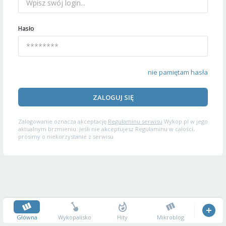
Hasło
nie pamiętam hasła
ZALOGUJ SIĘ
Zalogowanie oznacza akceptację
Regulaminu serwisu
Wykop.pl w jego
aktualnym brzmieniu. Jeśli nie akceptujesz Regulaminu w całości,
prosimy o niekorzystanie z serwisu.
Główna
Wykopalisko
Hity
Mikroblog