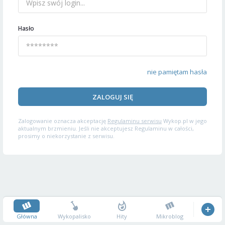
Hasło
nie pamiętam hasła
ZALOGUJ SIĘ
Zalogowanie oznacza akceptację
Regulaminu serwisu
Wykop.pl w jego
aktualnym brzmieniu. Jeśli nie akceptujesz Regulaminu w całości,
prosimy o niekorzystanie z serwisu.
Główna
Wykopalisko
Hity
Mikroblog