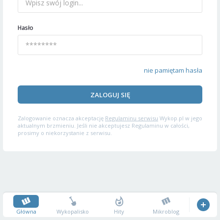
Hasło
nie pamiętam hasła
ZALOGUJ SIĘ
Zalogowanie oznacza akceptację
Regulaminu serwisu
Wykop.pl w jego
aktualnym brzmieniu. Jeśli nie akceptujesz Regulaminu w całości,
prosimy o niekorzystanie z serwisu.
Główna
Wykopalisko
Hity
Mikroblog