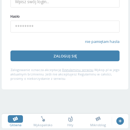
Hasło
nie pamiętam hasła
ZALOGUJ SIĘ
Zalogowanie oznacza akceptację
Regulaminu serwisu
Wykop.pl w jego
aktualnym brzmieniu. Jeśli nie akceptujesz Regulaminu w całości,
prosimy o niekorzystanie z serwisu.
Główna
Wykopalisko
Hity
Mikroblog