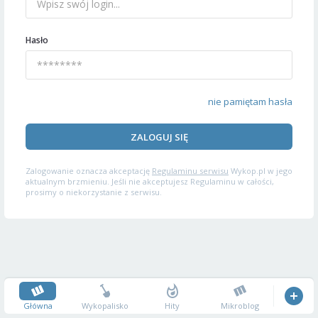
Hasło
nie pamiętam hasła
ZALOGUJ SIĘ
Zalogowanie oznacza akceptację
Regulaminu serwisu
Wykop.pl w jego
aktualnym brzmieniu. Jeśli nie akceptujesz Regulaminu w całości,
prosimy o niekorzystanie z serwisu.
Główna
Wykopalisko
Hity
Mikroblog