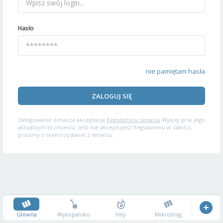
Hasło
nie pamiętam hasła
ZALOGUJ SIĘ
Zalogowanie oznacza akceptację
Regulaminu serwisu
Wykop.pl w jego
aktualnym brzmieniu. Jeśli nie akceptujesz Regulaminu w całości,
prosimy o niekorzystanie z serwisu.
Główna
Wykopalisko
Hity
Mikroblog