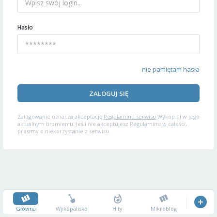
Hasło
nie pamiętam hasła
ZALOGUJ SIĘ
Zalogowanie oznacza akceptację
Regulaminu serwisu
Wykop.pl w jego
aktualnym brzmieniu. Jeśli nie akceptujesz Regulaminu w całości,
prosimy o niekorzystanie z serwisu.
Główna
Wykopalisko
Hity
Mikroblog