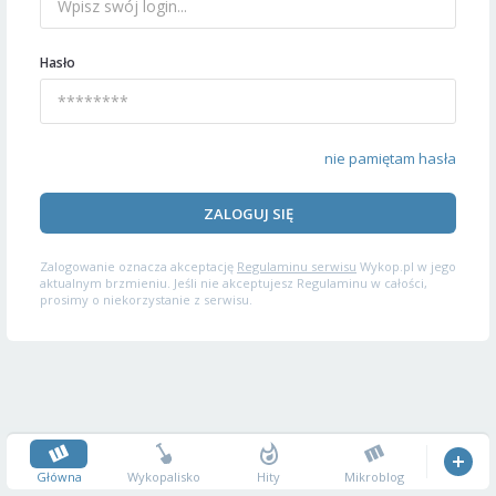
Hasło
nie pamiętam hasła
ZALOGUJ SIĘ
Zalogowanie oznacza akceptację
Regulaminu serwisu
Wykop.pl w jego
aktualnym brzmieniu. Jeśli nie akceptujesz Regulaminu w całości,
prosimy o niekorzystanie z serwisu.
Główna
Wykopalisko
Hity
Mikroblog