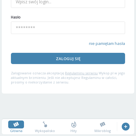
Hasło
nie pamiętam hasła
ZALOGUJ SIĘ
Zalogowanie oznacza akceptację
Regulaminu serwisu
Wykop.pl w jego
aktualnym brzmieniu. Jeśli nie akceptujesz Regulaminu w całości,
prosimy o niekorzystanie z serwisu.
Główna
Wykopalisko
Hity
Mikroblog