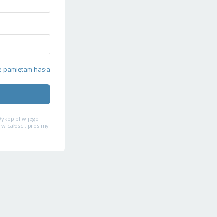
e pamiętam hasła
ykop.pl w jego
 w całości, prosimy