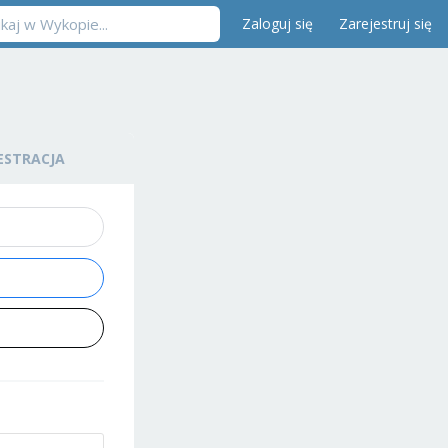
Zaloguj się
Zarejestruj się
ESTRACJA