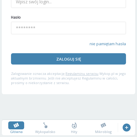
Hasło
nie pamiętam hasła
ZALOGUJ SIĘ
Zalogowanie oznacza akceptację
Regulaminu serwisu
Wykop.pl w jego
aktualnym brzmieniu. Jeśli nie akceptujesz Regulaminu w całości,
prosimy o niekorzystanie z serwisu.
Główna
Wykopalisko
Hity
Mikroblog