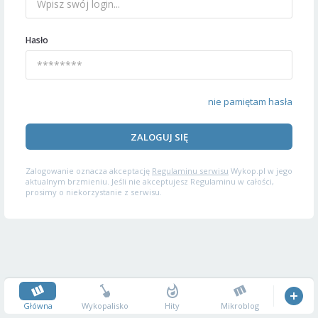
Hasło
nie pamiętam hasła
ZALOGUJ SIĘ
Zalogowanie oznacza akceptację
Regulaminu serwisu
Wykop.pl w jego
aktualnym brzmieniu. Jeśli nie akceptujesz Regulaminu w całości,
prosimy o niekorzystanie z serwisu.
Główna
Wykopalisko
Hity
Mikroblog