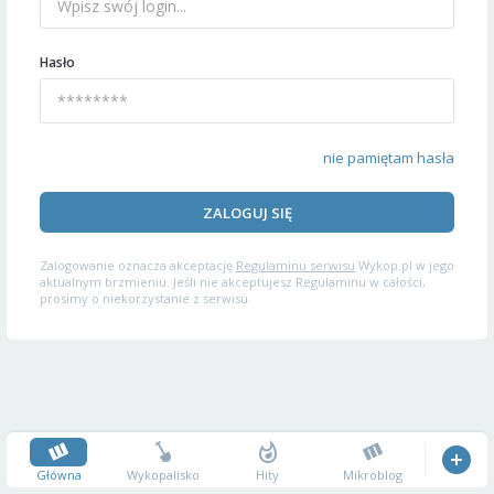
Hasło
nie pamiętam hasła
ZALOGUJ SIĘ
Zalogowanie oznacza akceptację
Regulaminu serwisu
Wykop.pl w jego
aktualnym brzmieniu. Jeśli nie akceptujesz Regulaminu w całości,
prosimy o niekorzystanie z serwisu.
Główna
Wykopalisko
Hity
Mikroblog