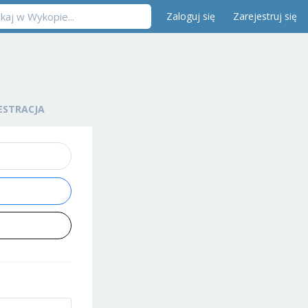
Zaloguj się
Zarejestruj się
ESTRACJA