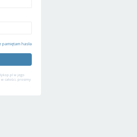
e pamiętam hasła
ykop.pl w jego
 w całości, prosimy