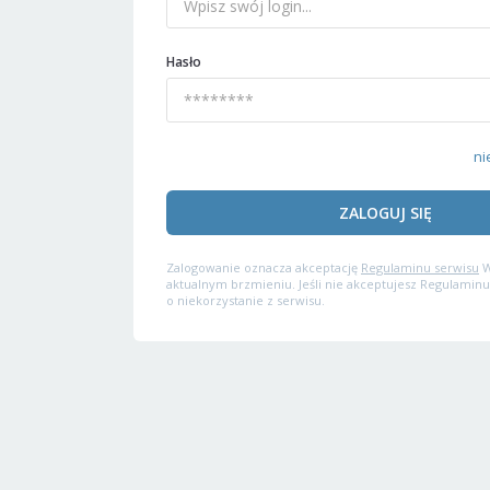
Hasło
ni
ZALOGUJ SIĘ
Zalogowanie oznacza akceptację
Regulaminu serwisu
W
aktualnym brzmieniu. Jeśli nie akceptujesz Regulaminu
o niekorzystanie z serwisu.