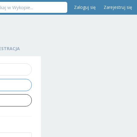
Zaloguj się
Zarejestruj się
ESTRACJA