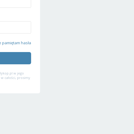
e pamiętam hasła
ykop.pl w jego
 w całości, prosimy