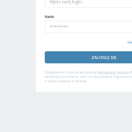
Hasło
ni
ZALOGUJ SIĘ
Zalogowanie oznacza akceptację
Regulaminu serwisu
W
aktualnym brzmieniu. Jeśli nie akceptujesz Regulaminu
o niekorzystanie z serwisu.