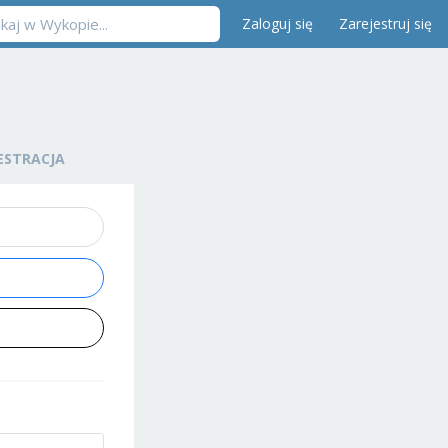
Zaloguj się
Zarejestruj się
ESTRACJA