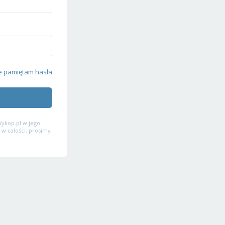
e pamiętam hasła
ykop.pl w jego
 w całości, prosimy