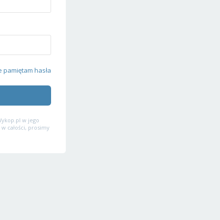
e pamiętam hasła
ykop.pl w jego
 w całości, prosimy