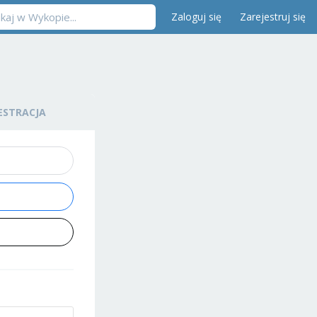
Zaloguj się
Zarejestruj się
ESTRACJA