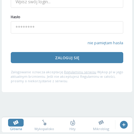
Hasło
nie pamiętam hasła
ZALOGUJ SIĘ
Zalogowanie oznacza akceptację
Regulaminu serwisu
Wykop.pl w jego
aktualnym brzmieniu. Jeśli nie akceptujesz Regulaminu w całości,
prosimy o niekorzystanie z serwisu.
Główna
Wykopalisko
Hity
Mikroblog