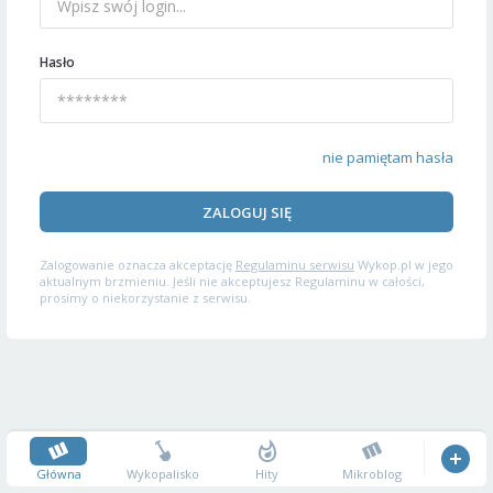
Hasło
nie pamiętam hasła
ZALOGUJ SIĘ
Zalogowanie oznacza akceptację
Regulaminu serwisu
Wykop.pl w jego
aktualnym brzmieniu. Jeśli nie akceptujesz Regulaminu w całości,
prosimy o niekorzystanie z serwisu.
Główna
Wykopalisko
Hity
Mikroblog