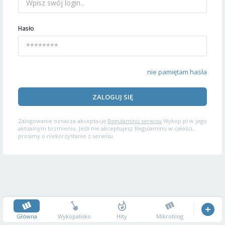
Hasło
nie pamiętam hasła
ZALOGUJ SIĘ
Zalogowanie oznacza akceptację
Regulaminu serwisu
Wykop.pl w jego
aktualnym brzmieniu. Jeśli nie akceptujesz Regulaminu w całości,
prosimy o niekorzystanie z serwisu.
Główna
Wykopalisko
Hity
Mikroblog