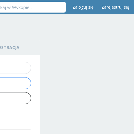
Zaloguj się
Zarejestruj się
ESTRACJA