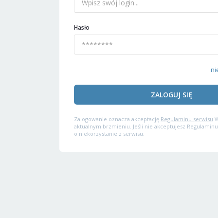
Hasło
ni
ZALOGUJ SIĘ
Zalogowanie oznacza akceptację
Regulaminu serwisu
W
aktualnym brzmieniu. Jeśli nie akceptujesz Regulaminu
o niekorzystanie z serwisu.