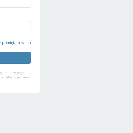
e pamiętam hasła
ykop.pl w jego
 w całości, prosimy