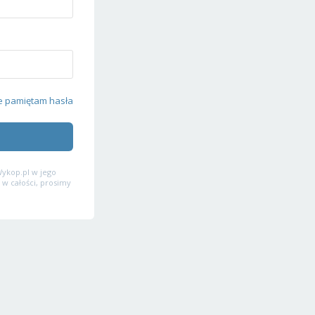
e pamiętam hasła
ykop.pl w jego
 w całości, prosimy