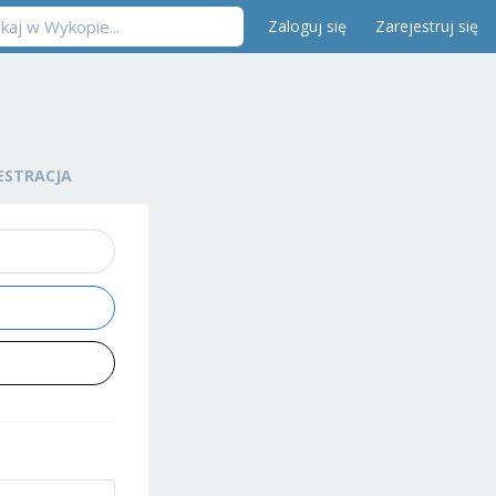
Zaloguj się
Zarejestruj się
ESTRACJA