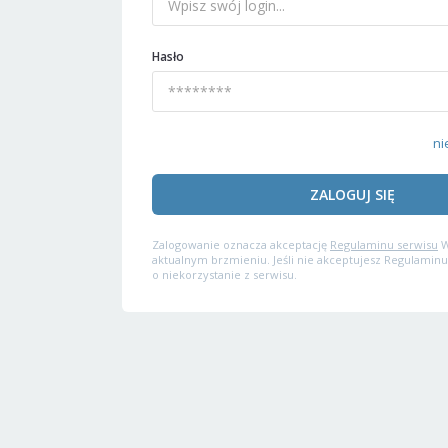
Hasło
ni
ZALOGUJ SIĘ
Zalogowanie oznacza akceptację
Regulaminu serwisu
W
aktualnym brzmieniu. Jeśli nie akceptujesz Regulaminu
o niekorzystanie z serwisu.