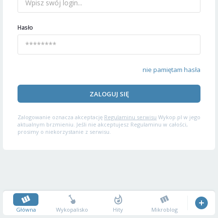
Hasło
nie pamiętam hasła
ZALOGUJ SIĘ
Zalogowanie oznacza akceptację
Regulaminu serwisu
Wykop.pl w jego
aktualnym brzmieniu. Jeśli nie akceptujesz Regulaminu w całości,
prosimy o niekorzystanie z serwisu.
Główna
Wykopalisko
Hity
Mikroblog