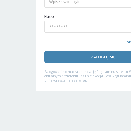
Hasło
ni
ZALOGUJ SIĘ
Zalogowanie oznacza akceptację
Regulaminu serwisu
W
aktualnym brzmieniu. Jeśli nie akceptujesz Regulaminu
o niekorzystanie z serwisu.