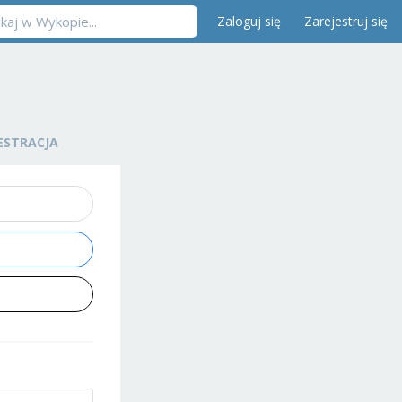
Zaloguj się
Zarejestruj się
ESTRACJA