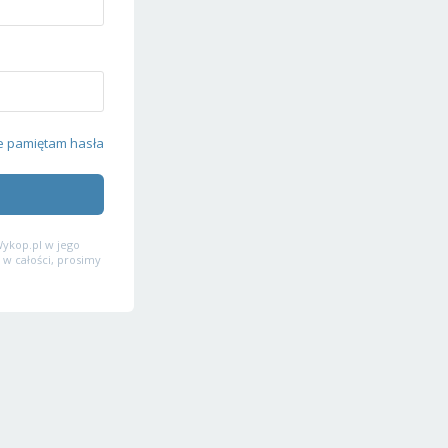
e pamiętam hasła
ykop.pl w jego
 w całości, prosimy