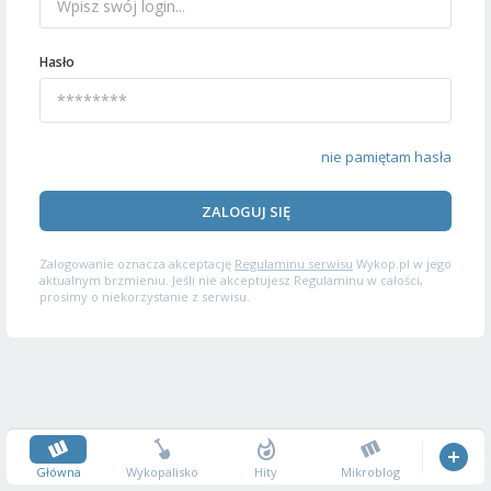
Hasło
nie pamiętam hasła
ZALOGUJ SIĘ
Zalogowanie oznacza akceptację
Regulaminu serwisu
Wykop.pl w jego
aktualnym brzmieniu. Jeśli nie akceptujesz Regulaminu w całości,
prosimy o niekorzystanie z serwisu.
Główna
Wykopalisko
Hity
Mikroblog