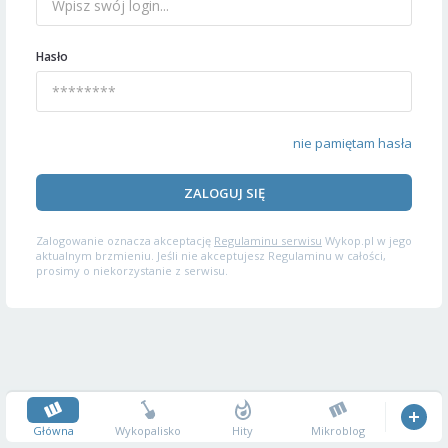
Hasło
nie pamiętam hasła
ZALOGUJ SIĘ
Zalogowanie oznacza akceptację
Regulaminu serwisu
Wykop.pl w jego
aktualnym brzmieniu. Jeśli nie akceptujesz Regulaminu w całości,
prosimy o niekorzystanie z serwisu.
Główna
Wykopalisko
Hity
Mikroblog