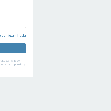
e pamiętam hasła
ykop.pl w jego
 w całości, prosimy