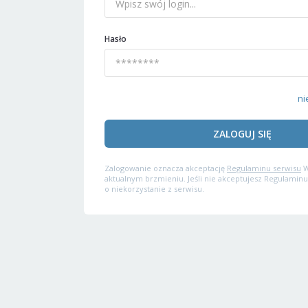
Hasło
ni
ZALOGUJ SIĘ
Zalogowanie oznacza akceptację
Regulaminu serwisu
W
aktualnym brzmieniu. Jeśli nie akceptujesz Regulaminu
o niekorzystanie z serwisu.