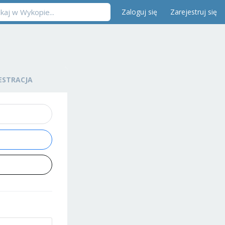
Zaloguj się
Zarejestruj się
ESTRACJA