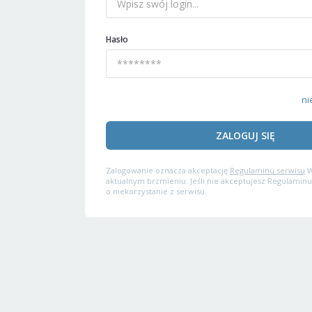
Hasło
ni
ZALOGUJ SIĘ
Zalogowanie oznacza akceptację
Regulaminu serwisu
W
aktualnym brzmieniu. Jeśli nie akceptujesz Regulaminu
o niekorzystanie z serwisu.