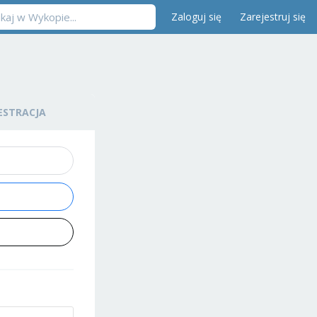
Zaloguj się
Zarejestruj się
ESTRACJA