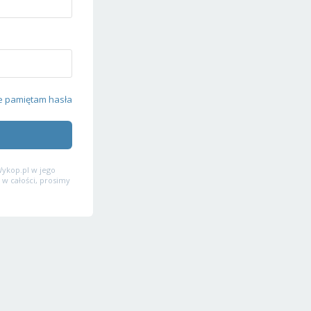
e pamiętam hasła
ykop.pl w jego
 w całości, prosimy