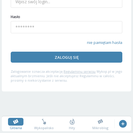
Hasło
nie pamiętam hasła
ZALOGUJ SIĘ
Zalogowanie oznacza akceptację
Regulaminu serwisu
Wykop.pl w jego
aktualnym brzmieniu. Jeśli nie akceptujesz Regulaminu w całości,
prosimy o niekorzystanie z serwisu.
Główna
Wykopalisko
Hity
Mikroblog