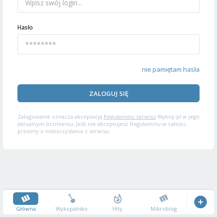
Hasło
nie pamiętam hasła
ZALOGUJ SIĘ
Zalogowanie oznacza akceptację
Regulaminu serwisu
Wykop.pl w jego
aktualnym brzmieniu. Jeśli nie akceptujesz Regulaminu w całości,
prosimy o niekorzystanie z serwisu.
Główna
Wykopalisko
Hity
Mikroblog