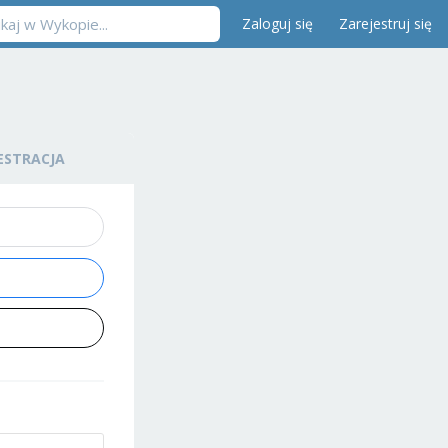
Zaloguj się
Zarejestruj się
ESTRACJA