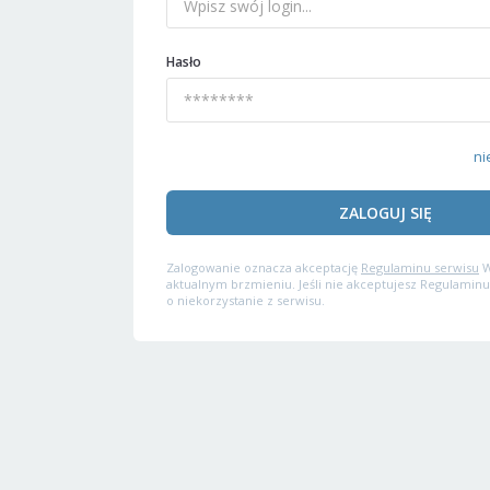
Hasło
ni
ZALOGUJ SIĘ
Zalogowanie oznacza akceptację
Regulaminu serwisu
W
aktualnym brzmieniu. Jeśli nie akceptujesz Regulaminu
o niekorzystanie z serwisu.