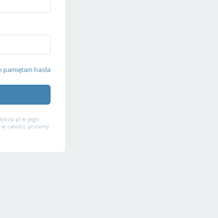
e pamiętam hasła
ykop.pl w jego
 w całości, prosimy