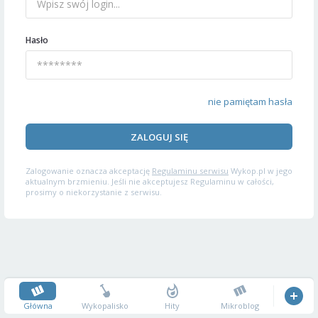
Hasło
nie pamiętam hasła
ZALOGUJ SIĘ
Zalogowanie oznacza akceptację
Regulaminu serwisu
Wykop.pl w jego
aktualnym brzmieniu. Jeśli nie akceptujesz Regulaminu w całości,
prosimy o niekorzystanie z serwisu.
Główna
Wykopalisko
Hity
Mikroblog