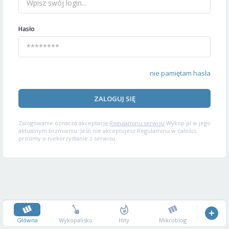
Hasło
nie pamiętam hasła
ZALOGUJ SIĘ
Zalogowanie oznacza akceptację
Regulaminu serwisu
Wykop.pl w jego
aktualnym brzmieniu. Jeśli nie akceptujesz Regulaminu w całości,
prosimy o niekorzystanie z serwisu.
Główna
Wykopalisko
Hity
Mikroblog