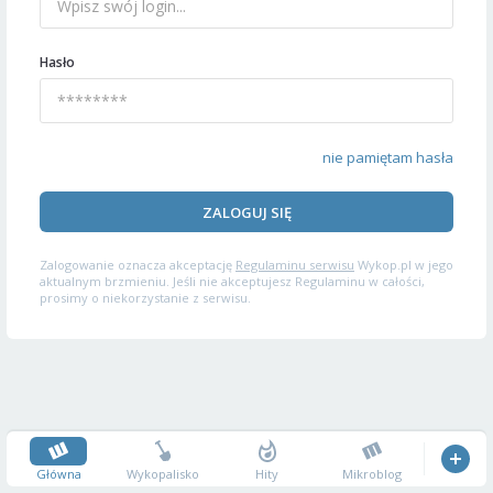
Hasło
nie pamiętam hasła
ZALOGUJ SIĘ
Zalogowanie oznacza akceptację
Regulaminu serwisu
Wykop.pl w jego
aktualnym brzmieniu. Jeśli nie akceptujesz Regulaminu w całości,
prosimy o niekorzystanie z serwisu.
Główna
Wykopalisko
Hity
Mikroblog