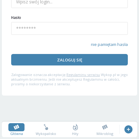
Hasło
nie pamiętam hasła
ZALOGUJ SIĘ
Zalogowanie oznacza akceptację
Regulaminu serwisu
Wykop.pl w jego
aktualnym brzmieniu. Jeśli nie akceptujesz Regulaminu w całości,
prosimy o niekorzystanie z serwisu.
Główna
Wykopalisko
Hity
Mikroblog