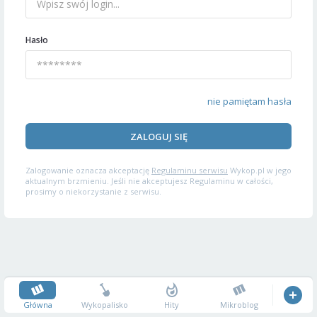
Hasło
nie pamiętam hasła
ZALOGUJ SIĘ
Zalogowanie oznacza akceptację
Regulaminu serwisu
Wykop.pl w jego
aktualnym brzmieniu. Jeśli nie akceptujesz Regulaminu w całości,
prosimy o niekorzystanie z serwisu.
Główna
Wykopalisko
Hity
Mikroblog