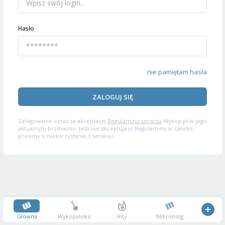
Hasło
nie pamiętam hasła
ZALOGUJ SIĘ
Zalogowanie oznacza akceptację
Regulaminu serwisu
Wykop.pl w jego
aktualnym brzmieniu. Jeśli nie akceptujesz Regulaminu w całości,
prosimy o niekorzystanie z serwisu.
Główna
Wykopalisko
Hity
Mikroblog