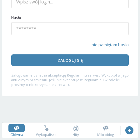
Hasło
nie pamiętam hasła
ZALOGUJ SIĘ
Zalogowanie oznacza akceptację
Regulaminu serwisu
Wykop.pl w jego
aktualnym brzmieniu. Jeśli nie akceptujesz Regulaminu w całości,
prosimy o niekorzystanie z serwisu.
Główna
Wykopalisko
Hity
Mikroblog