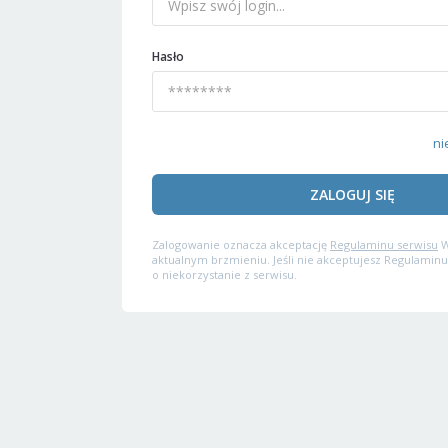
Hasło
ni
ZALOGUJ SIĘ
Zalogowanie oznacza akceptację
Regulaminu serwisu
W
aktualnym brzmieniu. Jeśli nie akceptujesz Regulaminu
o niekorzystanie z serwisu.