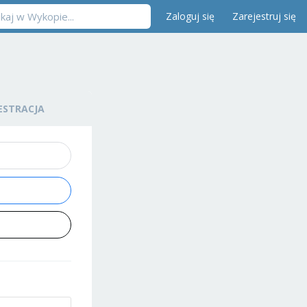
Zaloguj się
Zarejestruj się
ESTRACJA