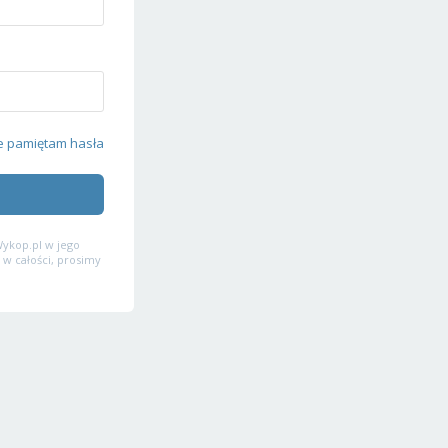
e pamiętam hasła
ykop.pl w jego
 w całości, prosimy