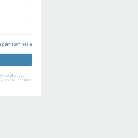
e pamiętam hasła
ykop.pl w jego
 w całości, prosimy