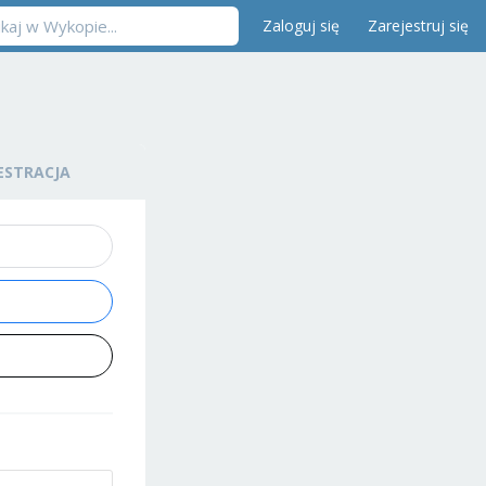
Zaloguj się
Zarejestruj się
ESTRACJA