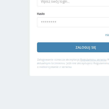
Hasło
ni
ZALOGUJ SIĘ
Zalogowanie oznacza akceptację
Regulaminu serwisu
W
aktualnym brzmieniu. Jeśli nie akceptujesz Regulaminu
o niekorzystanie z serwisu.