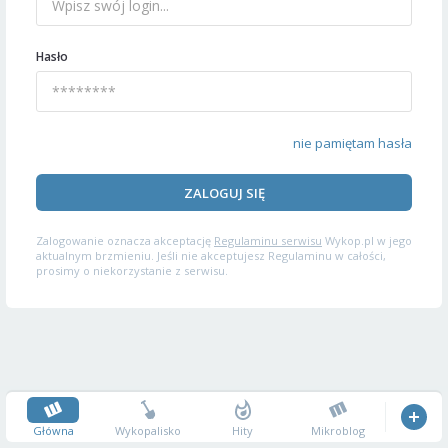
Hasło
nie pamiętam hasła
ZALOGUJ SIĘ
Zalogowanie oznacza akceptację
Regulaminu serwisu
Wykop.pl w jego
aktualnym brzmieniu. Jeśli nie akceptujesz Regulaminu w całości,
prosimy o niekorzystanie z serwisu.
Główna
Wykopalisko
Hity
Mikroblog