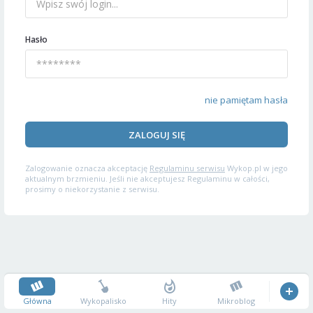
Hasło
nie pamiętam hasła
ZALOGUJ SIĘ
Zalogowanie oznacza akceptację
Regulaminu serwisu
Wykop.pl w jego
aktualnym brzmieniu. Jeśli nie akceptujesz Regulaminu w całości,
prosimy o niekorzystanie z serwisu.
Główna
Wykopalisko
Hity
Mikroblog