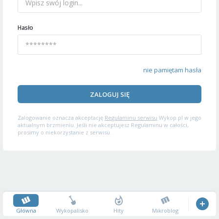
Hasło
nie pamiętam hasła
ZALOGUJ SIĘ
Zalogowanie oznacza akceptację
Regulaminu serwisu
Wykop.pl w jego
aktualnym brzmieniu. Jeśli nie akceptujesz Regulaminu w całości,
prosimy o niekorzystanie z serwisu.
Główna
Wykopalisko
Hity
Mikroblog