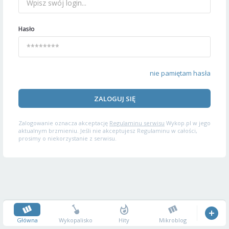
Hasło
nie pamiętam hasła
ZALOGUJ SIĘ
Zalogowanie oznacza akceptację
Regulaminu serwisu
Wykop.pl w jego
aktualnym brzmieniu. Jeśli nie akceptujesz Regulaminu w całości,
prosimy o niekorzystanie z serwisu.
Główna
Wykopalisko
Hity
Mikroblog