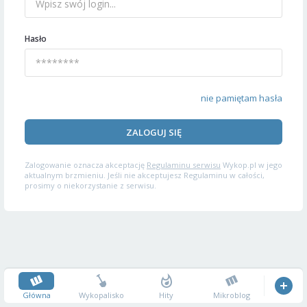
Hasło
nie pamiętam hasła
ZALOGUJ SIĘ
Zalogowanie oznacza akceptację
Regulaminu serwisu
Wykop.pl w jego
aktualnym brzmieniu. Jeśli nie akceptujesz Regulaminu w całości,
prosimy o niekorzystanie z serwisu.
Główna
Wykopalisko
Hity
Mikroblog