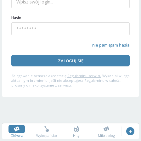
Hasło
nie pamiętam hasła
ZALOGUJ SIĘ
Zalogowanie oznacza akceptację
Regulaminu serwisu
Wykop.pl w jego
aktualnym brzmieniu. Jeśli nie akceptujesz Regulaminu w całości,
prosimy o niekorzystanie z serwisu.
Główna
Wykopalisko
Hity
Mikroblog