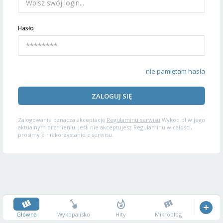
Hasło
nie pamiętam hasła
ZALOGUJ SIĘ
Zalogowanie oznacza akceptację
Regulaminu serwisu
Wykop.pl w jego
aktualnym brzmieniu. Jeśli nie akceptujesz Regulaminu w całości,
prosimy o niekorzystanie z serwisu.
Główna
Wykopalisko
Hity
Mikroblog