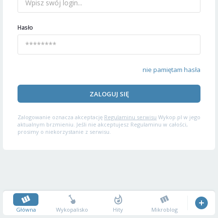
Hasło
nie pamiętam hasła
ZALOGUJ SIĘ
Zalogowanie oznacza akceptację
Regulaminu serwisu
Wykop.pl w jego
aktualnym brzmieniu. Jeśli nie akceptujesz Regulaminu w całości,
prosimy o niekorzystanie z serwisu.
Główna
Wykopalisko
Hity
Mikroblog