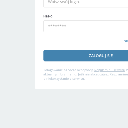
Hasło
ni
ZALOGUJ SIĘ
Zalogowanie oznacza akceptację
Regulaminu serwisu
W
aktualnym brzmieniu. Jeśli nie akceptujesz Regulaminu
o niekorzystanie z serwisu.