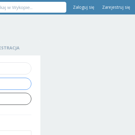
Zaloguj się
Zarejestruj się
ESTRACJA