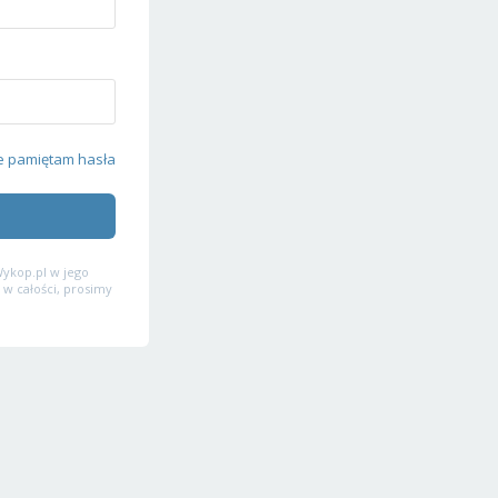
e pamiętam hasła
ykop.pl w jego
 w całości, prosimy