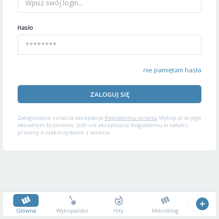
Hasło
nie pamiętam hasła
ZALOGUJ SIĘ
Zalogowanie oznacza akceptację
Regulaminu serwisu
Wykop.pl w jego
aktualnym brzmieniu. Jeśli nie akceptujesz Regulaminu w całości,
prosimy o niekorzystanie z serwisu.
Główna
Wykopalisko
Hity
Mikroblog